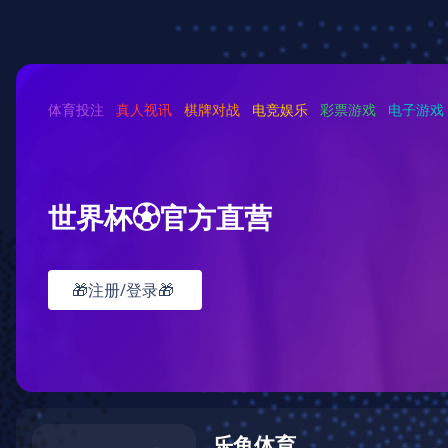
米兰
连接你的赛事视野，打造