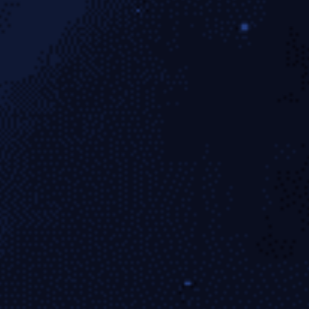
、设备绑定
别、服务稳
安全核心
数据加密
行为审
密、权限分级、
关键操作日志
存储隔离
踪、风险溯
新手上路 · 常见问题流程解答
观看赛事，常见使用疑问一次解答，助你快速上手 米兰app官网 体育