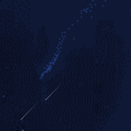
米兰app官网全站App