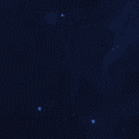
别
字段加
从注册到