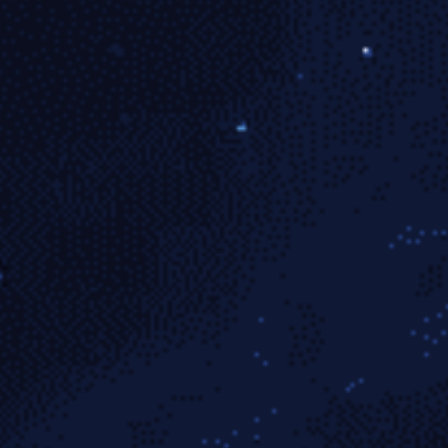
洛
杉
矶