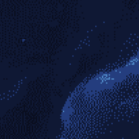
伦
北
敦
京
新
加
坡
巴
西