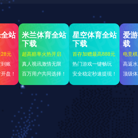
上、安全高效
”的理念，持续优化产品架构与内容体验，致力