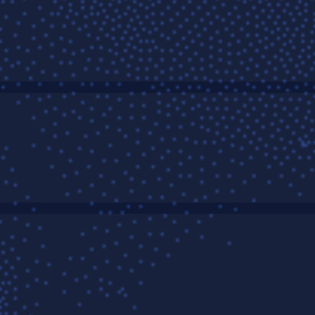
米兰app官网公司简介
的综合体育赛事直播与数据服务平台，专注于为体育迷打造
同步
等核心功能，为用户提供一站式的米兰app官方站官网-米
构稳定高效，全面适配 APP、PC 和移动网页端。在东南
获得便捷、可靠的服务体验。
100 万+
注册用户，服务网络覆盖十余国家与地区，日均访问